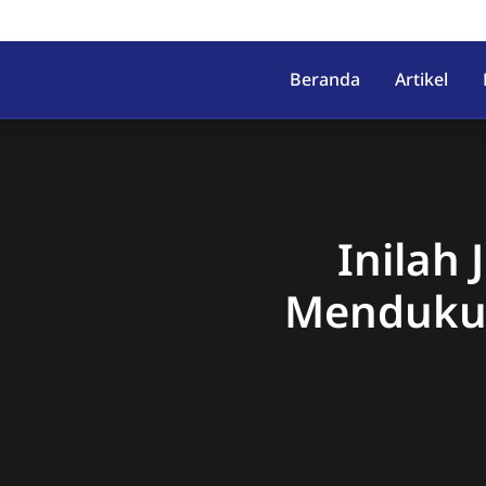
irahab, Kec. Lumbir, Kab. Ba
Beranda
Artikel
Inilah
Menduku