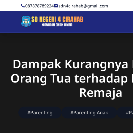
Skip to Content
087878789224
sdn4cirahab@gmail.com
Sekolah Dasar Negeri 4 C
Dampak Kurangnya 
Orang Tua terhadap 
Remaja
#Parenting
#Parenting Anak
#P