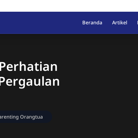
irahab, Kec. Lumbir, Kab. Ba
Beranda
Artikel
Perhatian
Pergaulan
arenting Orangtua