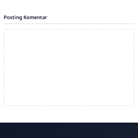
hari Sdn4cirahab.sch.id - Pancasila,
sebagai dasar
Posting Komentar