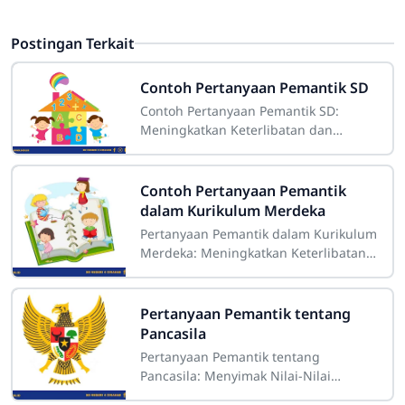
Postingan Terkait
Contoh Pertanyaan Pemantik SD
Contoh Pertanyaan Pemantik SD:
Meningkatkan Keterlibatan dan
Pemahaman Siswa Sdn4cirahab.sch.id
- Pendidikan di tingkat sekolah dasar
(SD) memegang
Contoh Pertanyaan Pemantik
dalam Kurikulum Merdeka
Pertanyaan Pemantik dalam Kurikulum
Merdeka: Meningkatkan Keterlibatan
dan Kreativitas Peserta Didik
Sdn4cirahab.sch.id - Kurikulum
Merdeka merupakan
Pertanyaan Pemantik tentang
Pancasila
Pertanyaan Pemantik tentang
Pancasila: Menyimak Nilai-Nilai
Pancasila dalam Kehidupan Sehari-