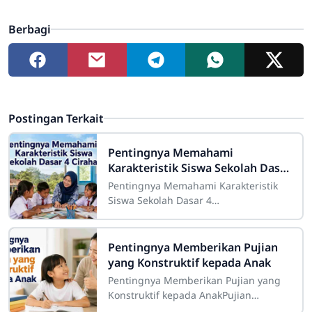
Berbagi
Postingan Terkait
Pentingnya Memahami
Karakteristik Siswa Sekolah Dasar
4 Cirahab
Pentingnya Memahami Karakteristik
Siswa Sekolah Dasar 4
CirahabMemahami karakteristik siswa
merupakan salah satu bagian penting
dalam pelaksanaan
Pentingnya Memberikan Pujian
yang Konstruktif kepada Anak
Pentingnya Memberikan Pujian yang
Konstruktif kepada AnakPujian
merupakan salah satu bentuk