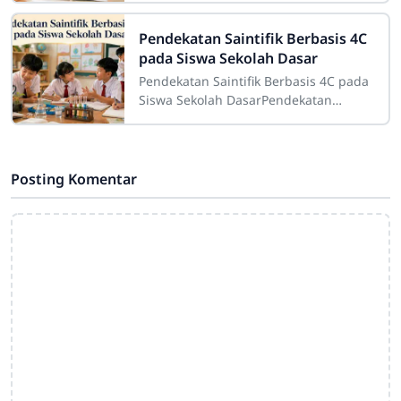
komunikasi positif yang memiliki
peran besar dalam proses
Pendekatan Saintifik Berbasis 4C
pada Siswa Sekolah Dasar
Pendekatan Saintifik Berbasis 4C pada
Siswa Sekolah DasarPendekatan
saintifik berbasis 4C pada siswa
sekolah dasar merupakan strategi
pembelajaran
Posting Komentar