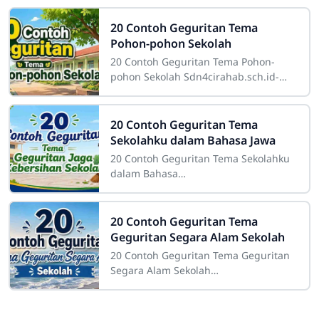
20 Contoh Geguritan Tema
Pohon-pohon Sekolah
20 Contoh Geguritan Tema Pohon-
pohon Sekolah Sdn4cirahab.sch.id-
Pohon-pohon di sekitar sekolah
memiliki peran yang sangat penting.
Tidak hanya
20 Contoh Geguritan Tema
Sekolahku dalam Bahasa Jawa
20 Contoh Geguritan Tema Sekolahku
dalam Bahasa
JawaSdn4cirahab.sch.id- Geguritan
adalah salah satu bentuk sastra lisan
dalam budaya Jawa yang dikenal
20 Contoh Geguritan Tema
Geguritan Segara Alam Sekolah
20 Contoh Geguritan Tema Geguritan
Segara Alam Sekolah
Sdn4cirahab.sch.id- Geguritan adalah
salah satu bentuk puisi dalam bahasa
Jawa yang digunakan