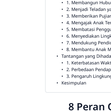
1. Membangun Hubun
2. Menjadi Teladan y
3. Memberikan Pujian
4. Mengajak Anak Ter
5. Membatasi Penggu
6. Menyediakan Lin
7. Mendukung Pendid
8. Membantu Anak M
Tantangan yang Dihad
1. Keterbatasan Wak
2. Perbedaan Penda
3. Pengaruh Lingkun
Kesimpulan
8 Peran