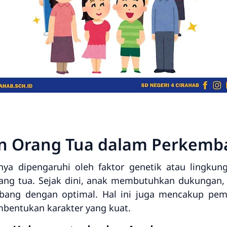
an Orang Tua dalam Perkem
a dipengaruhi oleh faktor genetik atau lingkunga
rang tua. Sejak dini, anak membutuhkan dukungan, 
bang dengan optimal. Hal ini juga mencakup pemb
mbentukan karakter yang kuat.