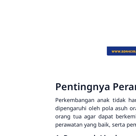
Pentingnya Per
Perkembangan anak tidak hany
dipengaruhi oleh pola asuh o
orang tua agar dapat berkem
perawatan yang baik, serta pe