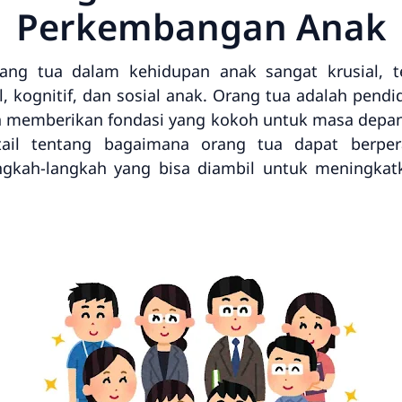
Perkembangan Anak
ang tua dalam kehidupan anak sangat krusial, 
, kognitif, dan sosial anak. Orang tua adalah pen
memberikan fondasi yang kokoh untuk masa depan m
il tentang bagaimana orang tua dapat berpera
ngkah-langkah yang bisa diambil untuk meningka