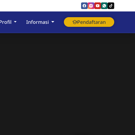
nyumas
Profil
Informasi
Pendaftaran