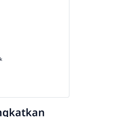
k
ngkatkan