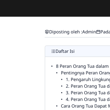
Diposting oleh :
Admin
Pada
Daftar Isi
8 Peran Orang Tua dala
Pentingnya Peran Ora
1. Pengaruh Lingkun
2. Peran Orang Tua 
3. Peran Orang Tua 
4. Peran Orang Tua 
Cara Orang Tua Dapat