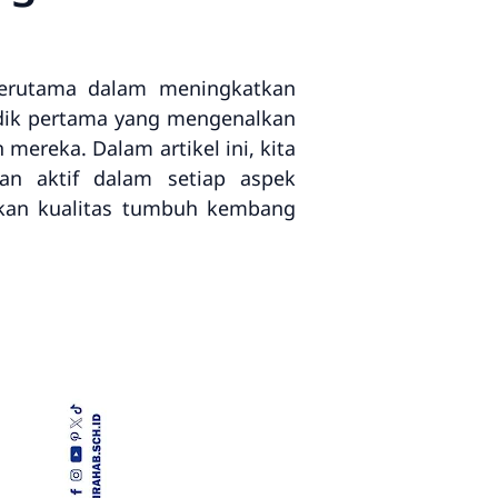
terutama dalam meningkatkan
didik pertama yang mengenalkan
ereka. Dalam artikel ini, kita
n aktif dalam setiap aspek
tkan kualitas tumbuh kembang