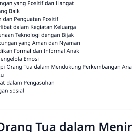
gan yang Positif dan Hangat
ang Baik
 dan Penguatan Positif
libat dalam Kegiatan Keluarga
naan Teknologi dengan Bijak
gkungan yang Aman dan Nyaman
ikan Formal dan Informal Anak
engelola Emosi
api Orang Tua dalam Mendukung Perkembangan Ana
tu
pat dalam Pengasuhan
gan Sosial
 Orang Tua dalam Meni