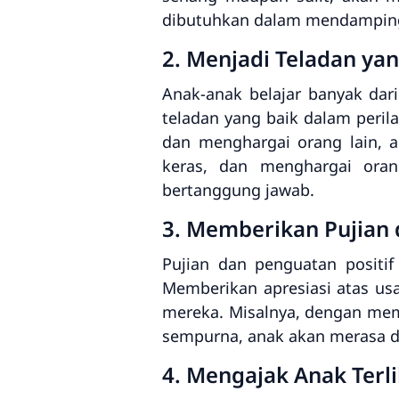
dibutuhkan dalam mendampingi
2. Menjadi Teladan yan
Anak-anak belajar banyak dar
teladan yang baik dalam perila
dan menghargai orang lain, a
keras, dan menghargai ora
bertanggung jawab.
3. Memberikan Pujian 
Pujian dan penguatan positi
Memberikan apresiasi atas us
mereka. Misalnya, dengan memb
sempurna, anak akan merasa di
4. Mengajak Anak Terl