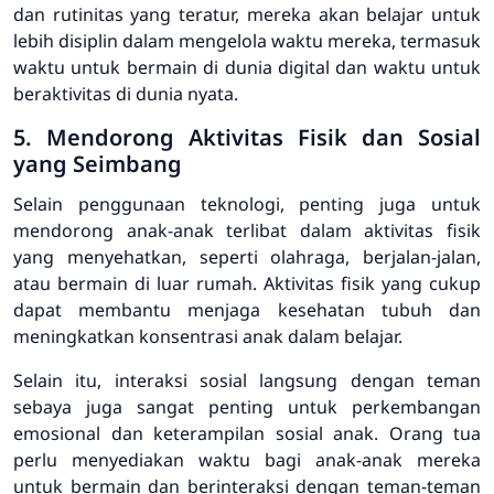
dan rutinitas yang teratur, mereka akan belajar untuk
lebih disiplin dalam mengelola waktu mereka, termasuk
waktu untuk bermain di dunia digital dan waktu untuk
beraktivitas di dunia nyata.
5. Mendorong Aktivitas Fisik dan Sosial
yang Seimbang
Selain penggunaan teknologi, penting juga untuk
mendorong anak-anak terlibat dalam aktivitas fisik
yang menyehatkan, seperti olahraga, berjalan-jalan,
atau bermain di luar rumah. Aktivitas fisik yang cukup
dapat membantu menjaga kesehatan tubuh dan
meningkatkan konsentrasi anak dalam belajar.
Selain itu, interaksi sosial langsung dengan teman
sebaya juga sangat penting untuk perkembangan
emosional dan keterampilan sosial anak. Orang tua
perlu menyediakan waktu bagi anak-anak mereka
untuk bermain dan berinteraksi dengan teman-teman