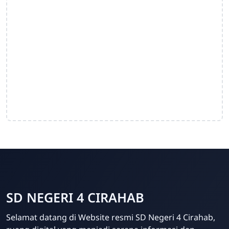
SD NEGERI 4 CIRAHAB
Admin
Selamat datang di Website resmi SD Negeri 4 Cirahab,
Online