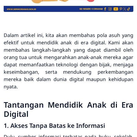
Dalam artikel ini, kita akan membahas pola asuh yang
efektif untuk mendidik anak di era digital. Kami akan
membahas langkah-langkah yang dapat diambil oleh
orang tua untuk mengarahkan anak-anak mereka agar
dapat memanfaatkan teknologi dengan bijak, menjaga
keseimbangan, serta mendukung perkembangan
mereka baik dalam dunia digital maupun kehidupan
nyata.
Tantangan Mendidik Anak di Era
Digital
1. Akses Tanpa Batas ke Informasi
Dulu, sumber informasi terbatas pada buku, sekolah,