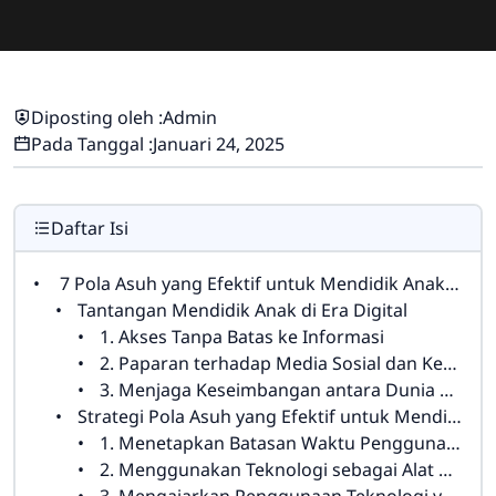
Diposting oleh :
Admin
Pada Tanggal :
Januari 24, 2025
Daftar Isi
7 Pola Asuh yang Efektif untuk Mendidik Anak di Era Digital
Tantangan Mendidik Anak di Era Digital
1. Akses Tanpa Batas ke Informasi
2. Paparan terhadap Media Sosial dan Kecanduan Gadget
3. Menjaga Keseimbangan antara Dunia Nyata dan Dunia Digital
Strategi Pola Asuh yang Efektif untuk Mendidik Anak di Era Digital
1. Menetapkan Batasan Waktu Penggunaan Teknologi
2. Menggunakan Teknologi sebagai Alat Pembelajaran