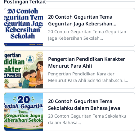
Postingan Terkait
20 Contoh Geguritan Tema
Geguritan Jaga Kebersihan
Sekolah
20 Contoh Geguritan Tema Geguritan
Jaga Kebersihan Sekolah
Sdn4cirahab.sch.id- Kebersihan
merupakan salah satu aspek yang
sangat penting dalam
Pengertian Pendidikan Karakter
Menurut Para Ahli
Pengertian Pendidikan Karakter
Menurut Para Ahli Sdn4cirahab.sch.id-
Pendidikan karakter adalah suatu
konsep yang sangat penting dalam
dunia
20 Contoh Geguritan Tema
Sekolahku dalam Bahasa Jawa
20 Contoh Geguritan Tema Sekolahku
dalam Bahasa
JawaSdn4cirahab.sch.id- Geguritan
adalah salah satu bentuk sastra lisan