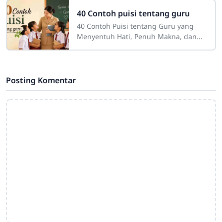
dengan pengalaman baru, di mana
anak-anak
40 Contoh puisi tentang guru
40 Contoh Puisi tentang Guru yang
Menyentuh Hati, Penuh Makna, dan
InspiratifGuru adalah sosok yang
hadir bukan sekadar untuk
menyampaikan pelajaran,
Posting Komentar