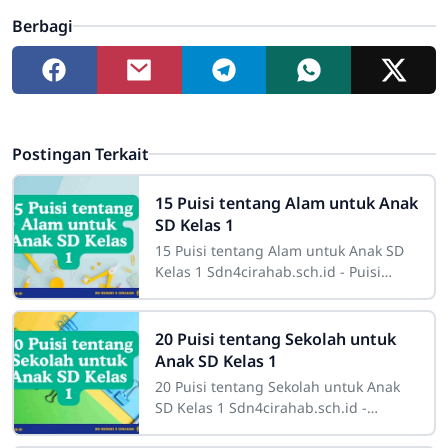
Berbagi
Postingan Terkait
15 Puisi tentang Alam untuk Anak
SD Kelas 1
15 Puisi tentang Alam untuk Anak SD
Kelas 1 Sdn4cirahab.sch.id - Puisi
merupakan salah satu bentuk karya
sastra yang memiliki kekuatan untuk
menyentuh
20 Puisi tentang Sekolah untuk
Anak SD Kelas 1
20 Puisi tentang Sekolah untuk Anak
SD Kelas 1 Sdn4cirahab.sch.id -
Sekolah adalah tempat yang penuh