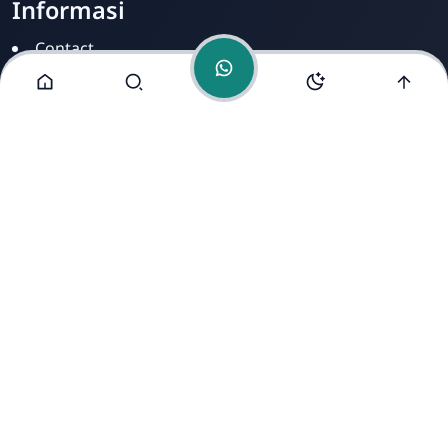
Informasi
Contact
Disclamer
Sitemap
Privacy Policy
Alamat Kami
Cirahab RT 02 RW 04, Kecamatan Lumbir, Kabupaten
Banyumas, Jawa Tengah 53177
Copyright ©
2026
- All Rights Reserved