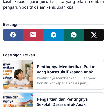
kasih kepada guru-guru tercinta yang telah memberi
pengaruh positif dalam kehidupan kita.
Berbagi
Postingan Terkait
Pentingnya Memberikan Pujian
yang Konstruktif kepada Anak
Pentingnya Memberikan Pujian yang
Konstruktif kepada AnakPujian
merupakan salah satu bentuk
komunikasi positif yang memiliki
peran besar dalam proses
Pengertian dan Pentingnya
Sekolah Dasar untuk Anak