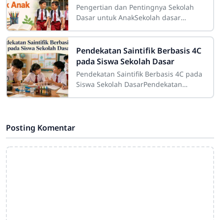
Pengertian dan Pentingnya Sekolah
Dasar untuk AnakSekolah dasar
merupakan salah satu tahap
pendidikan yang memiliki peranan
sangat besar dalam
Pendekatan Saintifik Berbasis 4C
pada Siswa Sekolah Dasar
Pendekatan Saintifik Berbasis 4C pada
Siswa Sekolah DasarPendekatan
saintifik berbasis 4C pada siswa
sekolah dasar merupakan strategi
pembelajaran
Posting Komentar