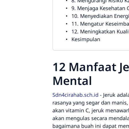
8. Mengurangi Risiko K
9. Menjaga Kesehatan G
10. Menyediakan Energ
11. Mengatur Keseimb
12. Meningkatkan Kuali
Kesimpulan
12 Manfaat J
Mental
Sdn4cirahab.sch.id
-
Jeruk adal
rasanya yang segar dan manis, 
akan vitamin C, jeruk menawar
akan mengulas secara mendala
bagaimana buah ini dapat mem