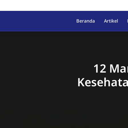
irahab, Kec. Lumbir, Kab. Ba
Beranda
Artikel
12 Ma
Kesehata