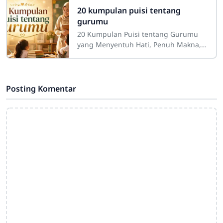
sangat besar dalam
20 kumpulan puisi tentang
gurumu
20 Kumpulan Puisi tentang Gurumu
yang Menyentuh Hati, Penuh Makna,
dan InspiratifGuru merupakan sosok
yang memiliki tempat istimewa dalam
perjalanan
Posting Komentar