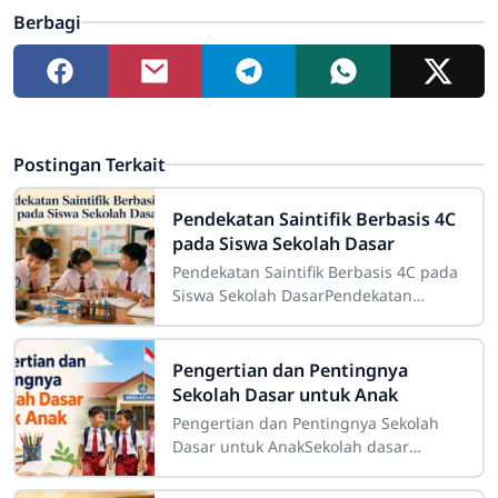
Berbagi
Postingan Terkait
Pendekatan Saintifik Berbasis 4C
pada Siswa Sekolah Dasar
Pendekatan Saintifik Berbasis 4C pada
Siswa Sekolah DasarPendekatan
saintifik berbasis 4C pada siswa
sekolah dasar merupakan strategi
pembelajaran
Pengertian dan Pentingnya
Sekolah Dasar untuk Anak
Pengertian dan Pentingnya Sekolah
Dasar untuk AnakSekolah dasar
merupakan salah satu tahap
pendidikan yang memiliki peranan