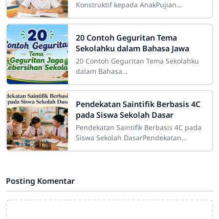
Konstruktif kepada AnakPujian
merupakan salah satu bentuk
komunikasi positif yang memiliki
peran besar dalam proses
20 Contoh Geguritan Tema
Sekolahku dalam Bahasa Jawa
20 Contoh Geguritan Tema Sekolahku
dalam Bahasa
JawaSdn4cirahab.sch.id- Geguritan
adalah salah satu bentuk sastra lisan
dalam budaya Jawa yang dikenal
Pendekatan Saintifik Berbasis 4C
pada Siswa Sekolah Dasar
Pendekatan Saintifik Berbasis 4C pada
Siswa Sekolah DasarPendekatan
saintifik berbasis 4C pada siswa
sekolah dasar merupakan strategi
pembelajaran
Posting Komentar