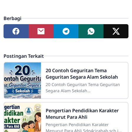
Berbagi
Postingan Terkait
20 Contoh Geguritan Tema
Geguritan Segara Alam Sekolah
20 Contoh Geguritan Tema Geguritan
Segara Alam Sekolah
Sdn4cirahab.sch.id- Geguritan adalah
salah satu bentuk puisi dalam bahasa
Jawa yang digunakan
Pengertian Pendidikan Karakter
Menurut Para Ahli
Pengertian Pendidikan Karakter
Menurut Para Ahli Sdn4cirahab.sch.id-