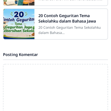
Pendidikan karakter adalah suatu
konsep yang sangat penting dalam
dunia
20 Contoh Geguritan Tema
Sekolahku dalam Bahasa Jawa
20 Contoh Geguritan Tema Sekolahku
dalam Bahasa
JawaSdn4cirahab.sch.id- Geguritan
adalah salah satu bentuk sastra lisan
dalam budaya Jawa yang dikenal
Posting Komentar