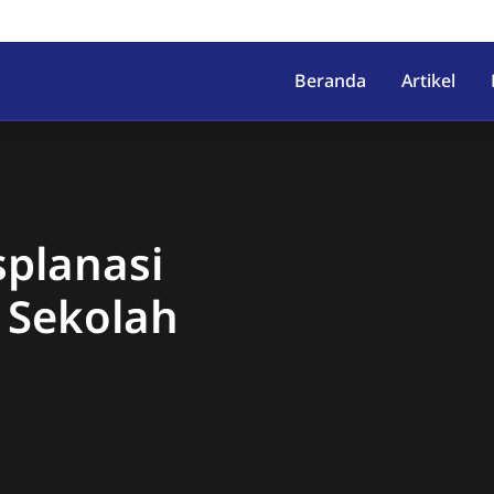
irahab, Kec. Lumbir, Kab. Ba
Beranda
Artikel
splanasi
 Sekolah