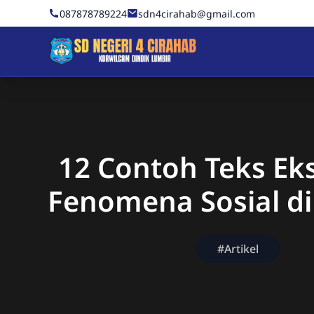
Skip to Content
087878789224
sdn4cirahab@gmail.com
Sekolah Dasar Negeri 4 C
12 Contoh Teks Ek
Fenomena Sosial di
#Artikel