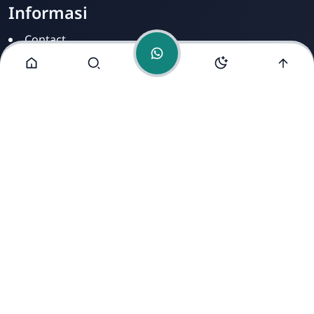
Informasi
Contact
Disclamer
Sitemap
Privacy Policy
Alamat Kami
Cirahab RT 02 RW 04, Kecamatan Lumbir, Kabupaten
Banyumas, Jawa Tengah 53177
Copyright ©
2026
- All Rights Reserved