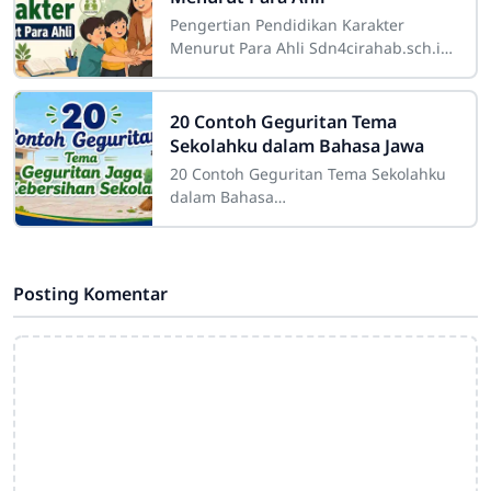
Pengertian Pendidikan Karakter
Menurut Para Ahli Sdn4cirahab.sch.id-
Pendidikan karakter adalah suatu
konsep yang sangat penting dalam
dunia
20 Contoh Geguritan Tema
Sekolahku dalam Bahasa Jawa
20 Contoh Geguritan Tema Sekolahku
dalam Bahasa
JawaSdn4cirahab.sch.id- Geguritan
adalah salah satu bentuk sastra lisan
dalam budaya Jawa yang dikenal
Posting Komentar