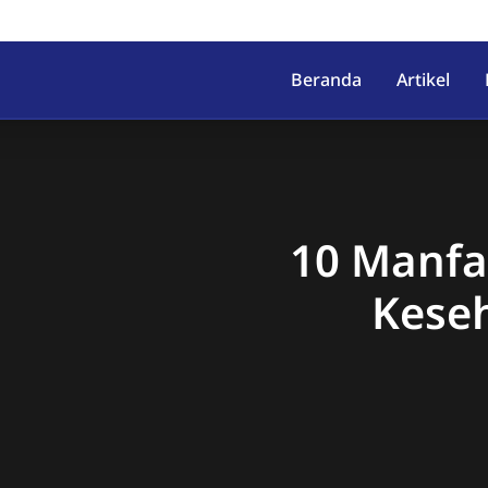
irahab, Kec. Lumbir, Kab. Ba
Beranda
Artikel
10 Manfa
Kese