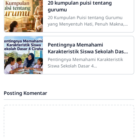
sangat besar dalam
20 kumpulan puisi tentang
gurumu
20 Kumpulan Puisi tentang Gurumu
yang Menyentuh Hati, Penuh Makna,
dan InspiratifGuru merupakan sosok
yang memiliki tempat istimewa dalam
perjalanan
Pentingnya Memahami
Karakteristik Siswa Sekolah Dasar
4 Cirahab
Pentingnya Memahami Karakteristik
Siswa Sekolah Dasar 4
CirahabMemahami karakteristik siswa
merupakan salah satu bagian penting
dalam pelaksanaan
Posting Komentar