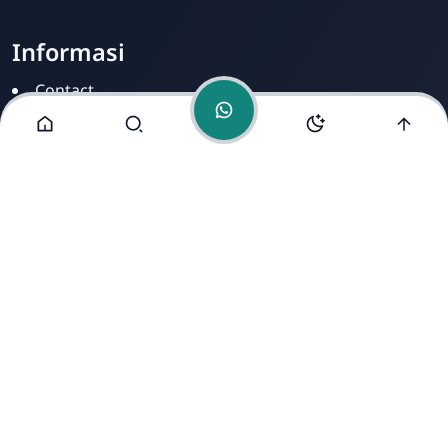
Informasi
Contact
Disclamer
Sitemap
Privacy Policy
Alamat Kami
Cirahab RT 02 RW 04, Kecamatan Lumbir, Kabupaten
Banyumas, Jawa Tengah 53177