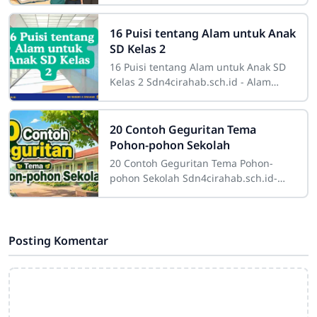
Pendidikan karakter adalah suatu
konsep yang sangat penting dalam
dunia
16 Puisi tentang Alam untuk Anak
SD Kelas 2
16 Puisi tentang Alam untuk Anak SD
Kelas 2 Sdn4cirahab.sch.id - Alam
selalu menjadi sumber inspirasi yang
tak terbatas bagi banyak orang. Bagi
20 Contoh Geguritan Tema
Pohon-pohon Sekolah
20 Contoh Geguritan Tema Pohon-
pohon Sekolah Sdn4cirahab.sch.id-
Pohon-pohon di sekitar sekolah
memiliki peran yang sangat penting.
Tidak hanya
Posting Komentar