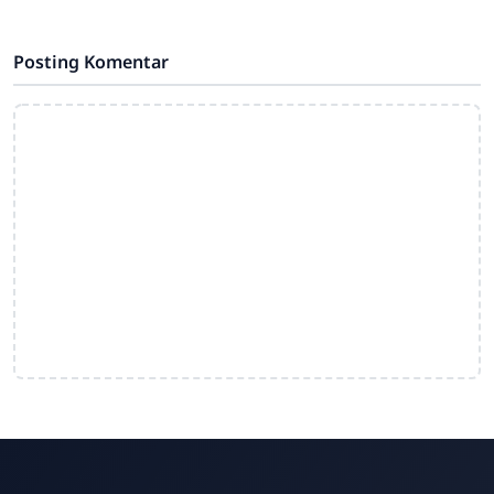
di Tengah Kemajuan Teknologi
Sdn4cirahab.sch.id -
Posting Komentar