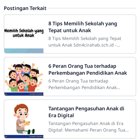
Postingan Terkait
8 Tips Memilih Sekolah yang
Tepat untuk Anak
8 Tips Memilih Sekolah yang Tepat
untuk Anak Sdn4cirahab.sch.id -
Memilih sekolah yang tepat untuk
anak merupakan keputusan penting
yang akan
6 Peran Orang Tua terhadap
Perkembangan Pendidikan Anak
6 Peran Orang Tua terhadap
Perkembangan Pendidikan Anak
Sdn4cirahab.sch.id - Pendidikan anak
adalah salah satu aspek yang paling
penting dalam
Tantangan Pengasuhan Anak di
Era Digital
Tantangan Pengasuhan Anak di Era
Digital: Memahami Peran Orang Tua
dalam Menjaga Perkembangan Anak