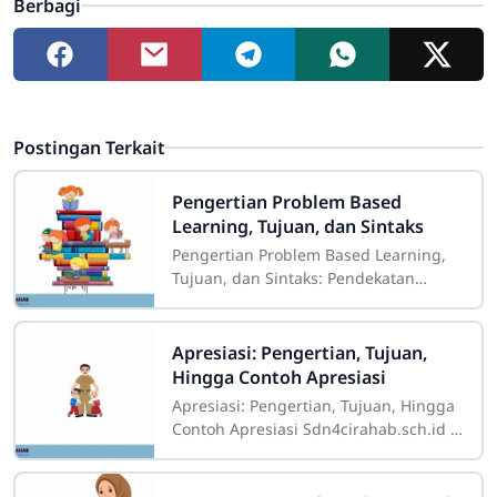
Berbagi
Postingan Terkait
Pengertian Problem Based
Learning, Tujuan, dan Sintaks
Pengertian Problem Based Learning,
Tujuan, dan Sintaks: Pendekatan
Pembelajaran Inovatif untuk
Meningkatkan Keterampilan Siswa
Sdn4cirahab.sch.id -
Apresiasi: Pengertian, Tujuan,
Hingga Contoh Apresiasi
Apresiasi: Pengertian, Tujuan, Hingga
Contoh Apresiasi Sdn4cirahab.sch.id -
Apresiasi adalah sebuah istilah yang
sering kita dengar dalam berbagai