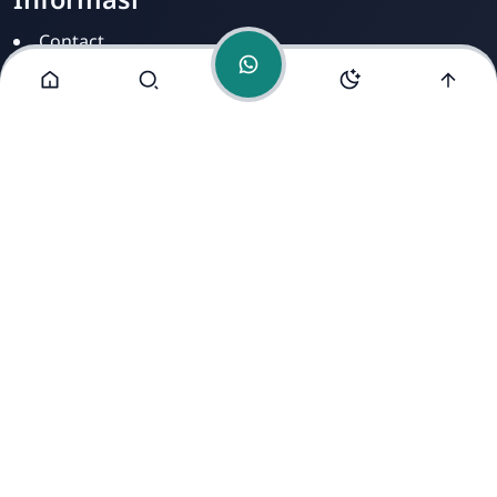
Contact
Disclamer
Sitemap
Privacy Policy
Alamat Kami
Cirahab RT 02 RW 04, Kecamatan Lumbir, Kabupaten
Banyumas, Jawa Tengah 53177
Copyright ©
2026
- All Rights Reserved