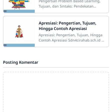
Pengertian Problem Based Learning,
Tujuan, dan Sintaks: Pendekatan
Pembelajaran Inovatif untuk
Meningkatkan Keterampilan Siswa
Sdn4cirahab.sch.id -
Apresiasi: Pengertian, Tujuan,
Hingga Contoh Apresiasi
Apresiasi: Pengertian, Tujuan, Hingga
Contoh Apresiasi Sdn4cirahab.sch.id -
Apresiasi adalah sebuah istilah yang
sering kita dengar dalam berbagai
Posting Komentar