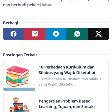
dan berbudi pekerti luhur.
Berbagi
Postingan Terkait
10 Perbedaan Kurikulum dan
Silabus yang Wajib Diketahui
10 Perbedaan Kurikulum dan Silabus
yang Wajib Diketahui
Sdn4cirahab.sch.id - Di dunia
pendidikan Indonesia, ada dua istilah
yang sering digunakan dan
Pengertian Problem Based
Learning, Tujuan, dan Sintaks