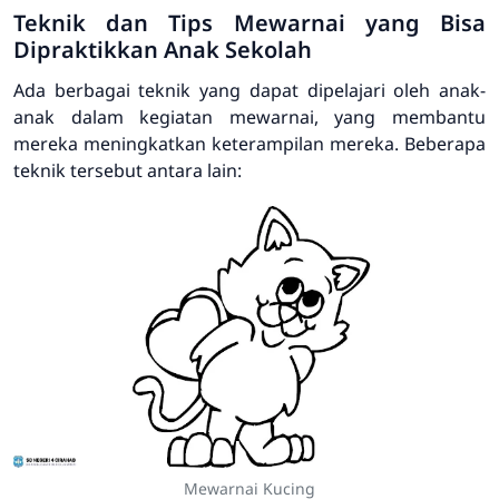
Teknik dan Tips Mewarnai yang Bisa
Dipraktikkan Anak Sekolah
Ada berbagai teknik yang dapat dipelajari oleh anak-
anak dalam kegiatan mewarnai, yang membantu
mereka meningkatkan keterampilan mereka. Beberapa
teknik tersebut antara lain:
Mewarnai Kucing