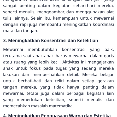
sangat penting dalam kegiatan sehari-hari mereka,
seperti menulis, menggambar, dan menggunakan alat
tulis lainnya. Selain itu, kemampuan untuk mewarnai
dengan rapi juga membantu meningkatkan koordinasi
mata dan tangan.
3. Meningkatkan Konsentrasi dan Ketelitian
Mewarnai membutuhkan konsentrasi yang baik,
terutama saat anak-anak harus mewarnai dalam garis
atau ruang yang lebih kecil. Aktivitas ini mengajarkan
anak untuk fokus pada tugas yang sedang mereka
lakukan dan memperhatikan detail. Mereka belajar
untuk berhati-hati dan teliti dalam setiap gerakan
tangan mereka, yang tidak hanya penting dalam
mewarnai, tetapi juga dalam berbagai kegiatan lain
yang memerlukan ketelitian, seperti menulis dan
memecahkan masalah matematika.
4. Meningkatkan Penguasaan Warna dan Estetika