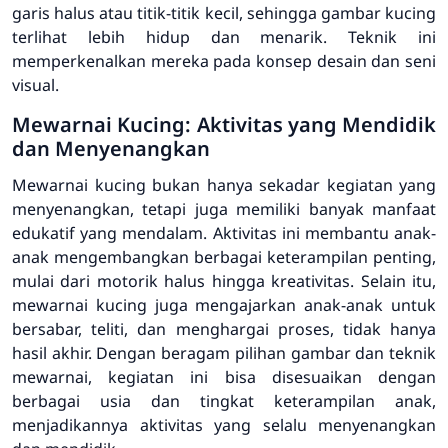
garis halus atau titik-titik kecil, sehingga gambar kucing
terlihat lebih hidup dan menarik. Teknik ini
memperkenalkan mereka pada konsep desain dan seni
visual.
Mewarnai Kucing: Aktivitas yang Mendidik
dan Menyenangkan
Mewarnai kucing bukan hanya sekadar kegiatan yang
menyenangkan, tetapi juga memiliki banyak manfaat
edukatif yang mendalam. Aktivitas ini membantu anak-
anak mengembangkan berbagai keterampilan penting,
mulai dari motorik halus hingga kreativitas. Selain itu,
mewarnai kucing juga mengajarkan anak-anak untuk
bersabar, teliti, dan menghargai proses, tidak hanya
hasil akhir. Dengan beragam pilihan gambar dan teknik
mewarnai, kegiatan ini bisa disesuaikan dengan
berbagai usia dan tingkat keterampilan anak,
menjadikannya aktivitas yang selalu menyenangkan