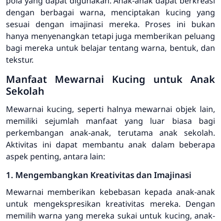
pola yang dapat digunakan. Anak-anak dapat berkreasi
dengan berbagai warna, menciptakan kucing yang
sesuai dengan imajinasi mereka. Proses ini bukan
hanya menyenangkan tetapi juga memberikan peluang
bagi mereka untuk belajar tentang warna, bentuk, dan
tekstur.
Manfaat Mewarnai Kucing untuk Anak
Sekolah
Mewarnai kucing, seperti halnya mewarnai objek lain,
memiliki sejumlah manfaat yang luar biasa bagi
perkembangan anak-anak, terutama anak sekolah.
Aktivitas ini dapat membantu anak dalam beberapa
aspek penting, antara lain:
1. Mengembangkan Kreativitas dan Imajinasi
Mewarnai memberikan kebebasan kepada anak-anak
untuk mengekspresikan kreativitas mereka. Dengan
memilih warna yang mereka sukai untuk kucing, anak-