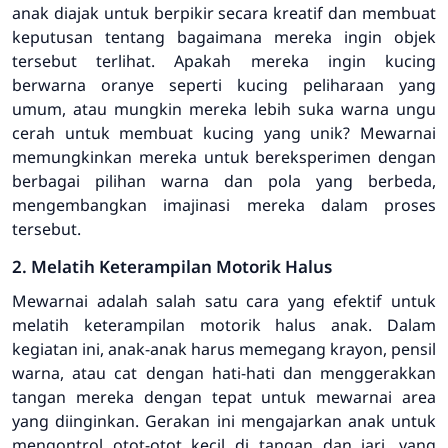
anak diajak untuk berpikir secara kreatif dan membuat
keputusan tentang bagaimana mereka ingin objek
tersebut terlihat. Apakah mereka ingin kucing
berwarna oranye seperti kucing peliharaan yang
umum, atau mungkin mereka lebih suka warna ungu
cerah untuk membuat kucing yang unik? Mewarnai
memungkinkan mereka untuk bereksperimen dengan
berbagai pilihan warna dan pola yang berbeda,
mengembangkan imajinasi mereka dalam proses
tersebut.
2. Melatih Keterampilan Motorik Halus
Mewarnai adalah salah satu cara yang efektif untuk
melatih keterampilan motorik halus anak. Dalam
kegiatan ini, anak-anak harus memegang krayon, pensil
warna, atau cat dengan hati-hati dan menggerakkan
tangan mereka dengan tepat untuk mewarnai area
yang diinginkan. Gerakan ini mengajarkan anak untuk
mengontrol otot-otot kecil di tangan dan jari, yang