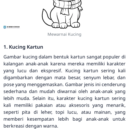
Mewarnai Kucing
1. Kucing Kartun
Gambar kucing dalam bentuk kartun sangat populer di
kalangan anak-anak karena mereka memiliki karakter
yang lucu dan ekspresif. Kucing kartun sering kali
digambarkan dengan mata besar, senyum lebar, dan
pose yang menggemaskan. Gambar jenis ini cenderung
sederhana dan mudah diwarnai oleh anak-anak yang
lebih muda. Selain itu, karakter kucing kartun sering
kali memiliki pakaian atau aksesoris yang menarik,
seperti pita di leher, topi lucu, atau mainan, yang
memberi kesempatan lebih bagi anak-anak untuk
berkreasi dengan warna.