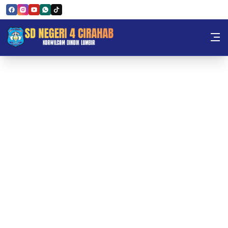
Skip to Content
Sekolah Dasar Negeri 4 Cira