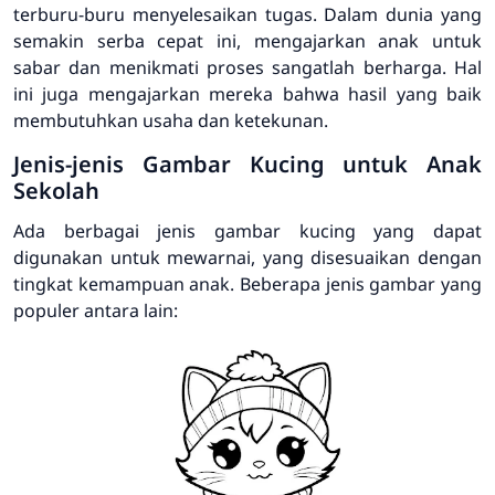
terburu-buru menyelesaikan tugas. Dalam dunia yang
semakin serba cepat ini, mengajarkan anak untuk
sabar dan menikmati proses sangatlah berharga. Hal
ini juga mengajarkan mereka bahwa hasil yang baik
membutuhkan usaha dan ketekunan.
Jenis-jenis Gambar Kucing untuk Anak
Sekolah
Ada berbagai jenis gambar kucing yang dapat
digunakan untuk mewarnai, yang disesuaikan dengan
tingkat kemampuan anak. Beberapa jenis gambar yang
populer antara lain: