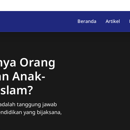
irahab, Kec. Lumbir, Kab. Ba
Beranda
Artikel
nya Orang
n Anak-
Islam?
adalah tanggung jawab
endidikan yang bijaksana,