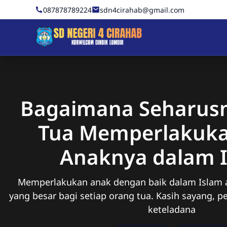
Skip to Content
087878789224
sdn4cirahab@gmail.com
Sekolah Dasar Negeri 4 C
Bagaimana Seharus
Tua Memperlakuka
Anaknya dalam 
Memperlakukan anak dengan baik dalam Islam 
yang besar bagi setiap orang tua. Kasih sayang, p
keteladana