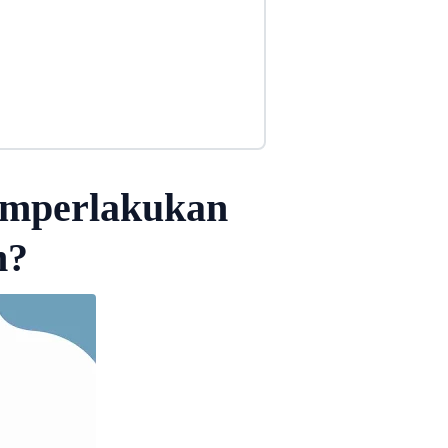
emperlakukan
m?