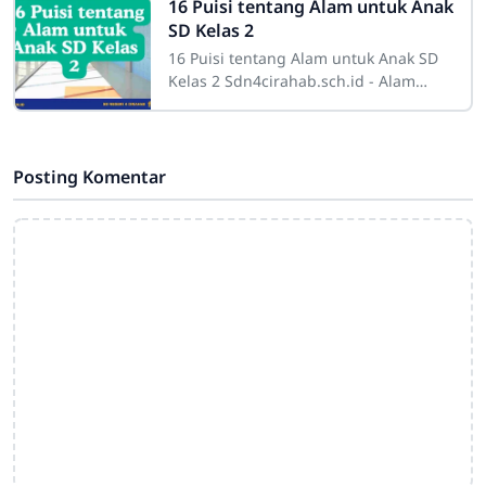
Tidak hanya
16 Puisi tentang Alam untuk Anak
SD Kelas 2
16 Puisi tentang Alam untuk Anak SD
Kelas 2 Sdn4cirahab.sch.id - Alam
selalu menjadi sumber inspirasi yang
tak terbatas bagi banyak orang. Bagi
Posting Komentar