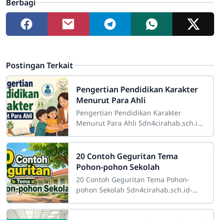
Berbagi
Postingan Terkait
Pengertian Pendidikan Karakter
Menurut Para Ahli
Pengertian Pendidikan Karakter
Menurut Para Ahli Sdn4cirahab.sch.id-
Pendidikan karakter adalah suatu
konsep yang sangat penting dalam
dunia
20 Contoh Geguritan Tema
Pohon-pohon Sekolah
20 Contoh Geguritan Tema Pohon-
pohon Sekolah Sdn4cirahab.sch.id-
Pohon-pohon di sekitar sekolah
memiliki peran yang sangat penting.