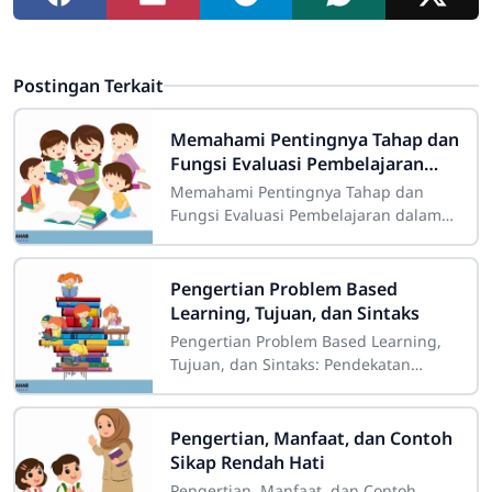
Postingan Terkait
Memahami Pentingnya Tahap dan
Fungsi Evaluasi Pembelajaran
dalam Pendidikan di Indonesia
Memahami Pentingnya Tahap dan
Fungsi Evaluasi Pembelajaran dalam
Pendidikan di Indonesia
Sdn4cirahab.sch.id - Evaluasi
pembelajaran adalah salah satu
Pengertian Problem Based
Learning, Tujuan, dan Sintaks
Pengertian Problem Based Learning,
Tujuan, dan Sintaks: Pendekatan
Pembelajaran Inovatif untuk
Meningkatkan Keterampilan Siswa
Sdn4cirahab.sch.id -
Pengertian, Manfaat, dan Contoh
Sikap Rendah Hati
Pengertian, Manfaat, dan Contoh