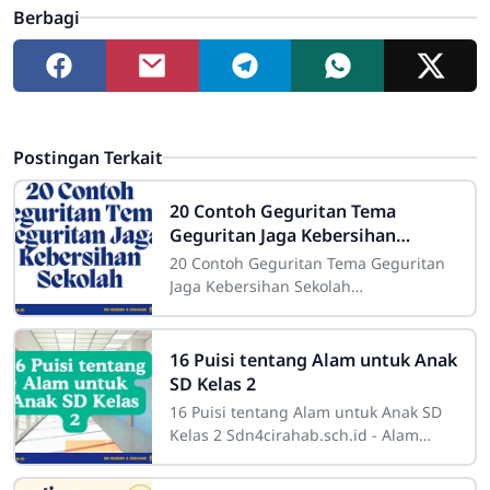
Berbagi
Postingan Terkait
20 Contoh Geguritan Tema
Geguritan Jaga Kebersihan
Sekolah
20 Contoh Geguritan Tema Geguritan
Jaga Kebersihan Sekolah
Sdn4cirahab.sch.id- Kebersihan
merupakan salah satu aspek yang
sangat penting dalam
16 Puisi tentang Alam untuk Anak
SD Kelas 2
16 Puisi tentang Alam untuk Anak SD
Kelas 2 Sdn4cirahab.sch.id - Alam
selalu menjadi sumber inspirasi yang
tak terbatas bagi banyak orang. Bagi