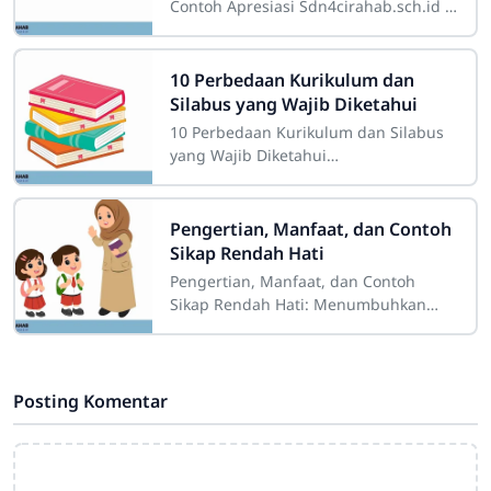
Contoh Apresiasi Sdn4cirahab.sch.id -
Apresiasi adalah sebuah istilah yang
sering kita dengar dalam berbagai
10 Perbedaan Kurikulum dan
Silabus yang Wajib Diketahui
10 Perbedaan Kurikulum dan Silabus
yang Wajib Diketahui
Sdn4cirahab.sch.id - Di dunia
pendidikan Indonesia, ada dua istilah
yang sering digunakan dan
Pengertian, Manfaat, dan Contoh
Sikap Rendah Hati
Pengertian, Manfaat, dan Contoh
Sikap Rendah Hati: Menumbuhkan
Karakter Positif dalam Kehidupan
Sehari-Hari Sdn4cirahab.sch.id - Sikap
rendah hati
Posting Komentar