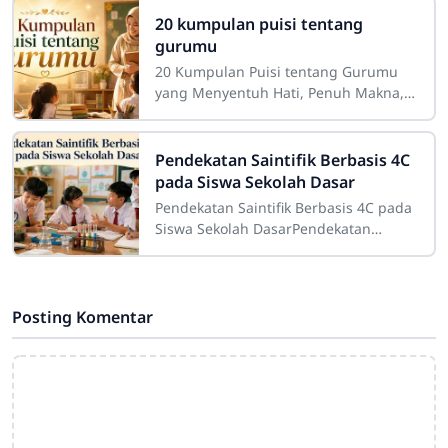
dalam pelaksanaan
20 kumpulan puisi tentang
gurumu
20 Kumpulan Puisi tentang Gurumu
yang Menyentuh Hati, Penuh Makna,
dan InspiratifGuru merupakan sosok
yang memiliki tempat istimewa dalam
perjalanan
Pendekatan Saintifik Berbasis 4C
pada Siswa Sekolah Dasar
Pendekatan Saintifik Berbasis 4C pada
Siswa Sekolah DasarPendekatan
saintifik berbasis 4C pada siswa
sekolah dasar merupakan strategi
pembelajaran
Posting Komentar