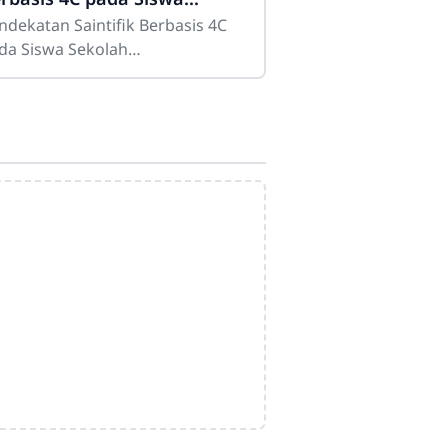
kolah Dasar
ndekatan Saintifik Berbasis 4C
da Siswa Sekolah
sarPendekatan saintifik
rbasis 4C pada siswa sekolah
sar merupakan strategi
mbelajaran
Admin
Online