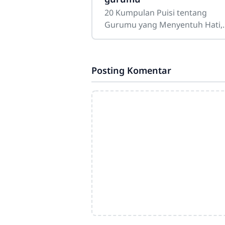
20 Kumpulan Puisi tentang
Gurumu yang Menyentuh Hati,
Penuh Makna, dan InspiratifGu
merupakan sosok yang memilik
tempat istimewa dalam
Posting Komentar
perjalanan