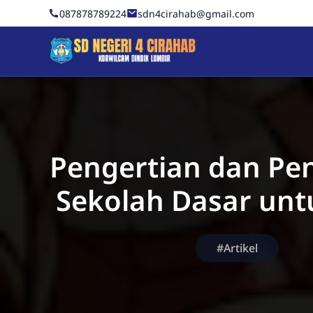
Skip to Content
087878789224
sdn4cirahab@gmail.com
Sekolah Dasar Negeri 4 C
Pengertian dan Pe
Sekolah Dasar unt
#Artikel