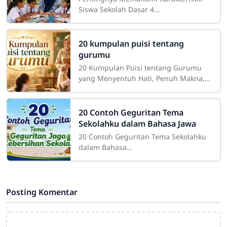
Siswa Sekolah Dasar 4
CirahabMemahami karakteristik siswa
merupakan salah satu bagian penting
dalam pelaksanaan
20 kumpulan puisi tentang
gurumu
20 Kumpulan Puisi tentang Gurumu
yang Menyentuh Hati, Penuh Makna,
dan InspiratifGuru merupakan sosok
yang memiliki tempat istimewa dalam
perjalanan
20 Contoh Geguritan Tema
Sekolahku dalam Bahasa Jawa
20 Contoh Geguritan Tema Sekolahku
dalam Bahasa
JawaSdn4cirahab.sch.id- Geguritan
adalah salah satu bentuk sastra lisan
dalam budaya Jawa yang dikenal
Posting Komentar