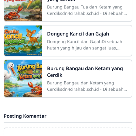
Burung Bangau Tua dan Ketam yang
Cerdiksdn4cirahab.sch.id - Di sebuah
danau yang indah, hiduplah berbagai
macam hewan air dengan damai.
Airnya begitu
Dongeng Kancil dan Gajah
Dongeng Kancil dan GajahDi sebuah
hutan yang hijau dan sangat luas,
hiduplah berbagai macam binatang.
Ada burung-burung yang bernyanyi
setiap pagi,
Burung Bangau dan Ketam yang
Cerdik
Burung Bangau dan Ketam yang
Cerdiksdn4cirahab.sch.id - Di sebuah
danau yang indah, tersembunyi di
antara pepohonan hijau yang rimbun,
hiduplah
Posting Komentar